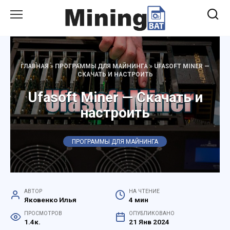
Перейти
к
содержанию
ГЛАВНАЯ
»
ПРОГРАММЫ ДЛЯ МАЙНИНГА
»
UFASOFT MINER —
СКАЧАТЬ И НАСТРОИТЬ
Ufasoft Miner — Скачать и
настроить
ПРОГРАММЫ ДЛЯ МАЙНИНГА
АВТОР
НА ЧТЕНИЕ
Яковенко Илья
4 мин
ПРОСМОТРОВ
ОПУБЛИКОВАНО
1.4к.
21 Янв 2024