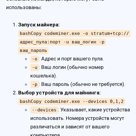
использованы:
Запуск майнера:
bashCopy codeminer.exe -o stratum+tcp://
адрес_пула:порт -u ваш_логин -p
ваш_пароль
: Адрес и порт вашего пула.
-o
: Ваш логин (обычно номер
-u
кошелька).
: Ваш пароль (обычно не требуется).
-p
Выбор устройств для майнинга:
bashCopy codeminer.exe --devices 0,1,2
: Указывает, какие устройства
--devices
использовать. Номера устройств могут
различаться и зависят от вашего
компьютера.