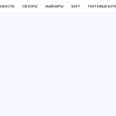
ОВОСТИ
ОБЗОРЫ
МАЙНЕРЫ
SOFT
ТОРГОВЫЕ БОТ
Я
»
ПРОГРАММЫ ДЛЯ МАЙНИНГА
»
KAWPOWMINER V1.2.4 — СКАЧАТЬ И Н
ПРОГРАММЫ ДЛЯ МАЙНИНГА