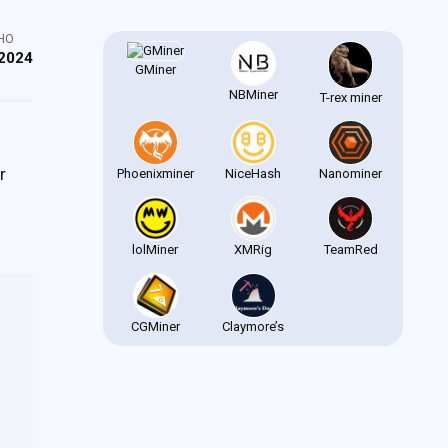
НО
2024
GMiner
NBMiner
T-rex miner
r
Phoenixminer
NiceHash
Nanominer
lolMiner
XMRig
TeamRed
CGMiner
Claymore’s