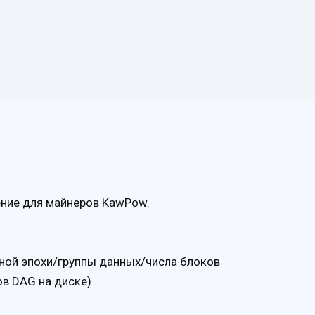
ние для майнеров KawPow.
ной эпохи/группы данных/числа блоков
ов DAG на диске)