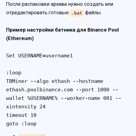
После распаковки архива нужно создать или
отредактировать готовые
файлы.
.bat
Пример настройки батника для Binance Pool
(Ethereum)
Set USERNAME=username1

:loop

TBMiner --algo ethash --hostname 
ethash.poolbinance.com --port 1800 --
wallet %USERNAME% --worker-name 001 --
xintensity 24

timeout 10

goto :loop