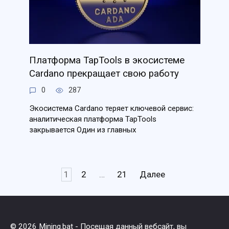
Платформа TapTools в экосистеме
Cardano прекращает свою работу
0
287
Экосистема Cardano теряет ключевой сервис:
аналитическая платформа TapTools
закрывается Один из главных
Пагинация
1
2
…
21
Далее
записей
© 2026 Mining.bat - Посещая данный вебсайт, вы