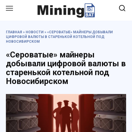
Перейти
к
содержанию
ГЛАВНАЯ
»
НОВОСТИ
»
«СЕРОВАТЫЕ» МАЙНЕРЫ ДОБЫВАЛИ
ЦИФРОВОЙ ВАЛЮТЫ В СТАРЕНЬКОЙ КОТЕЛЬНОЙ ПОД
НОВОСИБИРСКОМ
«Сероватые» майнеры
добывали цифровой валюты в
старенькой котельной под
Новосибирском