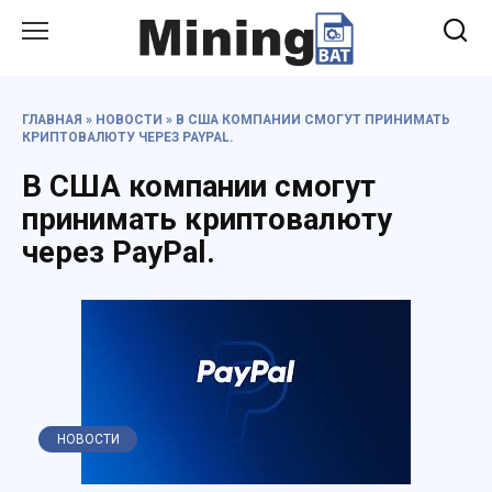
Перейти
к
содержанию
ГЛАВНАЯ
»
НОВОСТИ
»
В США КОМПАНИИ СМОГУТ ПРИНИМАТЬ
КРИПТОВАЛЮТУ ЧЕРЕЗ PAYPAL.
В США компании смогут
принимать криптовалюту
через PayPal.
НОВОСТИ