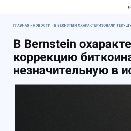
Перейти
Н
к
содержанию
ГЛАВНАЯ
»
НОВОСТИ
»
В BERNSTEIN ОХАРАКТЕРИЗОВАЛИ ТЕКУ
В Bernstein охарак
коррекцию биткоин
незначительную в и