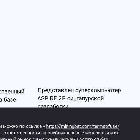
Представлен суперкомпьютер
бственный
ASPIRE 2B сингапурской
а базе
разработки
им можно по ссылке -
https://miningbat.com/termsofuse/
т ответственности за опубликованные материалы и их
абильный рынок с высокими рисками остаться без