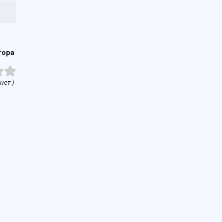
тора
нет )