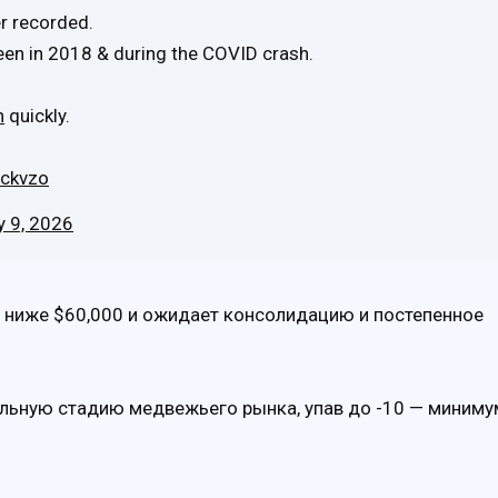
er recorded.
seen in 2018 & during the COVID crash.
n
quickly.
Cckvzo
y 9, 2026
 ниже $60,000 и ожидает консолидацию и постепенное
льную стадию медвежьего рынка, упав до -10 — миниму