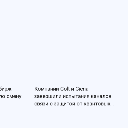
 бирж
Компании Colt и Ciena
ую смену
завершили испытания каналов
связи с защитой от квантовых
угроз