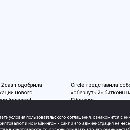
 Zcash одобрила
Circle представила со
кации нового
«обернутый» биткоин н
ия Ironwood
Ethereum
маете условия пользовательского соглашения, ознакомится с н
иптовалют и их майнингом - сайт и его администрация не несе
ства в криптовалюту, то должны понимать что это очень нест