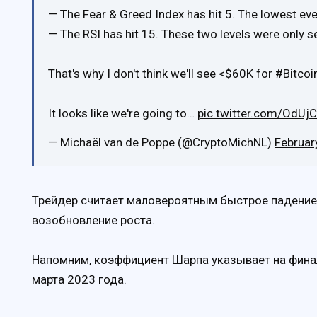
— The Fear & Greed Index has hit 5. The lowest ev
— The RSI has hit 15. These two levels were only 
That's why I don't think we'll see <$60K for
#Bitcoi
It looks like we're going to…
pic.twitter.com/OdUj
— Michaël van de Poppe (@CryptoMichNL)
Februar
Трейдер считает маловероятным быстрое падение
возобновление роста.
Напомним, коэффициент Шарпа указывает на фина
марта 2023 года.