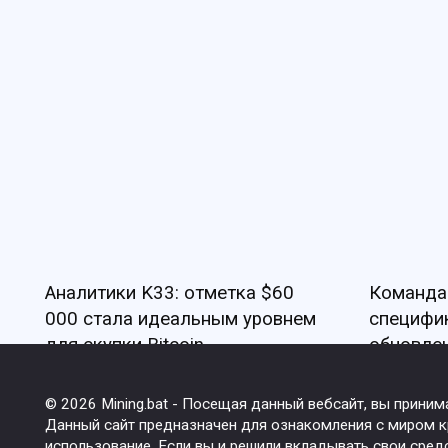
Аналитики K33: отметка $60
Команда
000 стала идеальным уровнем
специфи
для скупки Bitcoin
обновлен
© 2026 Mining.bat - Посещая данный вебсайт, вы прини
Данный сайт предназначен для ознакомления с миром кр
использование. Если вы и решили вкладывать свои сред