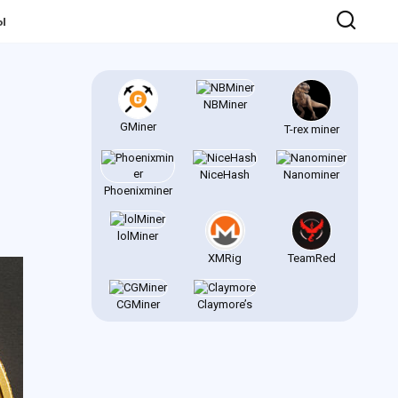
Ы
NBMiner
GMiner
T-rex miner
NiceHash
Nanominer
Phoenixminer
lolMiner
XMRig
TeamRed
CGMiner
Claymore’s