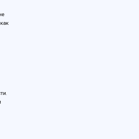
не
 как
ти.
и