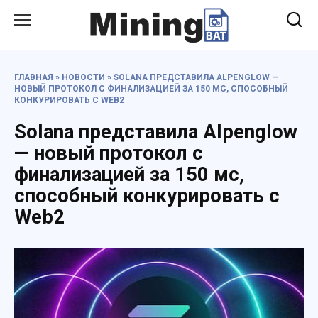
Перейти
к
содержанию
ГЛАВНАЯ
»
НОВОСТИ
»
SOLANA ПРЕДСТАВИЛА ALPENGLOW —
НОВЫЙ ПРОТОКОЛ С ФИНАЛИЗАЦИЕЙ ЗА 150 МС, СПОСОБНЫЙ
КОНКУРИРОВАТЬ С WEB2
Solana представила Alpenglow
— новый протокол с
финализацией за 150 мс,
способный конкурировать с
Web2