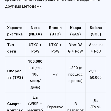
другими методами.
Характе
Nexa
Bitcoin
Kaspa
Solana
ристика
(NEXA)
(BTC)
(KAS)
(SOL)
Тип
UTXO +
UTXO +
BlockDA
Account
сети
PoW
PoW
G + PoW
+ PoS
100,000
+
(цель
~300 (в
Скорос
~2,500 —
100
~7
процесс
ть (TPS)
50,000
млрд/
е роста)
день)
Да
Да
Смарт-
(WISE —
В
Ограниче
(EVM-
контрак
масштаб
разработ