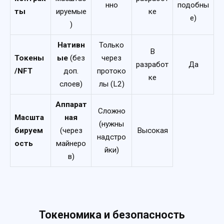
нно
подобны
ты
ируемые
ке
е)
)
Нативн
Только
В
Токены
ые
(без
через
разработ
Да
/NFT
доп.
протоко
ке
слоев)
лы (L2)
Аппарат
Сложно
Масшта
ная
(нужны
бируем
(через
Высокая
надстро
ость
майнеро
йки)
в)
Токеномика и безопасность