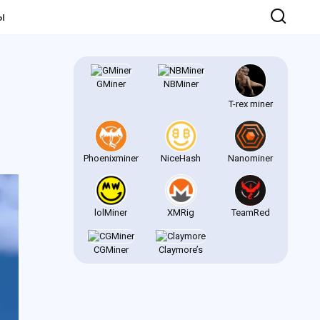
Ы
GMiner
NBMiner
T-rex miner
Phoenixminer
NiceHash
Nanominer
lolMiner
XMRig
TeamRed
CGMiner
Claymore’s