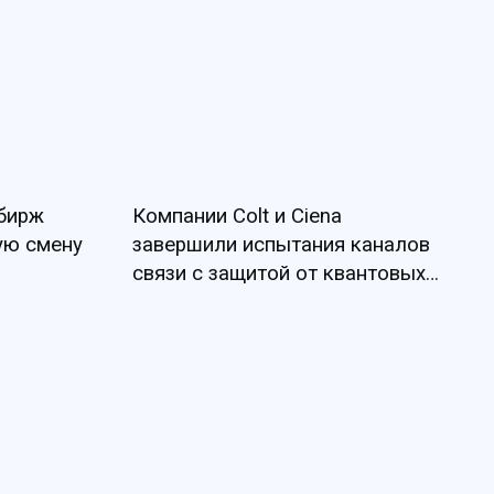
 бирж
Компании Colt и Ciena
ую смену
завершили испытания каналов
связи с защитой от квантовых
угроз