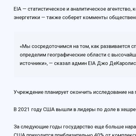
EIA — статистическое и аналитическое агентство,
энергетики — также соберет комменты общественн
«Мы сосредоточимся на том, как развивается с
определим географические области с высочай
источники», — сказал админ EIA Джо ДеКаролис
Учреждение планирует окончить исследование на 
В 2021 году США вышли в лидеры по доле в хешрейт
За следующие годы государство еще больше нараст
США приходится приблизительно 40% от комплекс