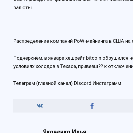
валюты.
Распределение компаний PoW-майнинга в США на се
Подчеркнём, в январе хешрейт bitcoin обрушился н
условиях холодов в Техасе, привевш?? к отключе
Телеграм (главной канал) Discord Инстаграмм
Яковенко Илья