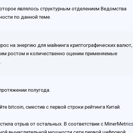
 которое являлось структурным отделением Ведомства
ости по данной теме.
прос на энергию для майнинга криптографических валют,
шим ростом и количественно оценим применяемые
.
протяжении полугода.
е bitcoin, сместив с первой строки рейтинга Китай.
ила отрыв от остальных. В соответствии с MinerMetrics
ной вычислительной мощности сети первой цифровой