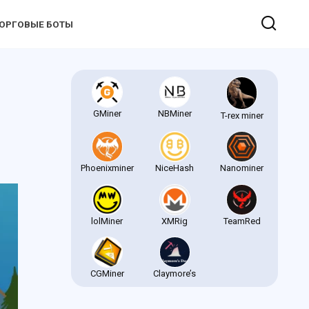
ОРГОВЫЕ БОТЫ
GMiner
NBMiner
T-rex miner
Phoenixminer
NiceHash
Nanominer
lolMiner
XMRig
TeamRed
CGMiner
Claymore’s