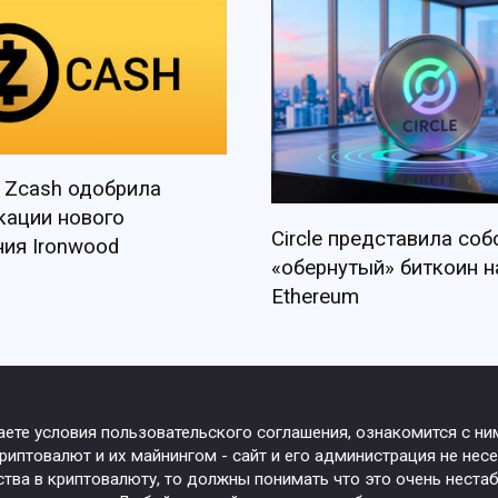
 Zcash одобрила
кации нового
Circle представила со
ия Ironwood
«обернутый» биткоин н
Ethereum
маете условия пользовательского соглашения, ознакомится с н
иптовалют и их майнингом - сайт и его администрация не несе
ства в криптовалюту, то должны понимать что это очень нест