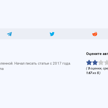
Оцените ав
енной. Начал писать статьи с 2017 года.
(
3
оценки, ср
na
1.67
из
5
)