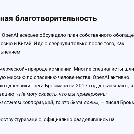
вная благотворительность
о OpenAI всерьез обсуждало план собственного обогаще
ссию и Китай. Идею свернули только после того, как
льнением.
мерческой» природе компании. Многие специалисты шли
ную миссию по спасению человечества. OpenAI активно
ко дневники Грега Брокмана за 2017 год доказывают, ч
изацию.
«Не могу сказать, что мы привержены
ы станем корпорацией, то это была ложь»
, — писал Брок
 реструктуризацию, официально разделившись на