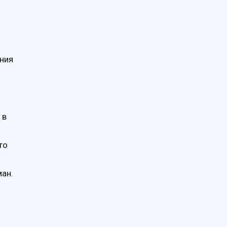
ния
 в
то
ман.