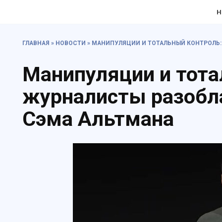
Перейти
Н
к
содержанию
ГЛАВНАЯ
»
НОВОСТИ
»
МАНИПУЛЯЦИИ И ТОТАЛЬНЫЙ КОНТРОЛЬ:
Манипуляции и тота
журналисты разобл
Сэма Альтмана