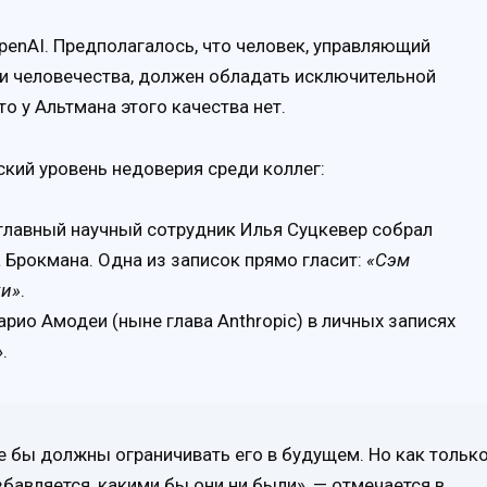
enAI. Предполагалось, что человек, управляющий
ии человечества, должен обладать исключительной
о у Альтмана этого качества нет.
кий уровень недоверия среди коллег:
главный научный сотрудник Илья Суцкевер собрал
 Брокмана. Одна из записок прямо гласит:
«Сэм
жи»
.
ио Амодеи (ныне глава Anthropic) в личных записях
.
е бы должны ограничивать его в будущем. Но как тольк
збавляется, какими бы они ни были», — отмечается в