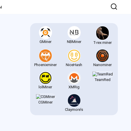
Ы
GMiner
NBMiner
T-rex miner
Phoenixminer
NiceHash
Nanominer
TeamRed
lolMiner
XMRig
CGMiner
Claymore’s