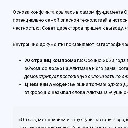
Основа конфликта крылась в самом фундаменте Op
потенциально самой опасной технологией в истор
честностью. Совет директоров пришел к выводу, чт
Внутренние документы показывают катастрофичес
70 страниц компромата:
Осенью 2023 года 
объемное досье на Альтмана и его зама Грега
демонстрирует постоянную склонность ко л
Дневники Амодеи:
Бывший топ-менеджер Дар
откровенно называл слова Альтмана «чушью»
«Он создает правила и структуры, которые врод
этот момент наступает, Альтман просто от них и