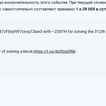
ул исключительность этого события. При текущей сложн
ок самостоятельно составляют примерно
1 к 28 000 в су
47zf5lq9t97cxvq72lun3 with ~230TH for solving the 312th
 of solving a block.
https://t.co/dx3lUuDRbl