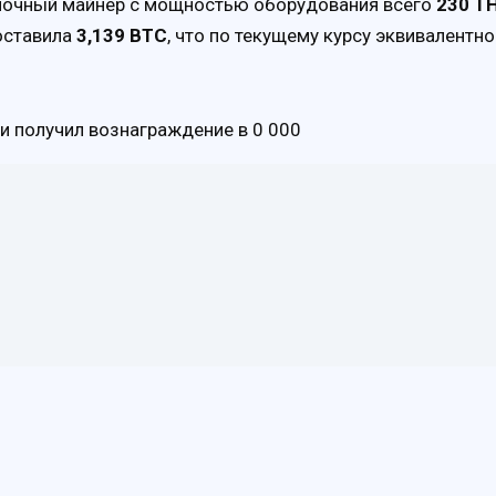
иночный майнер с мощностью оборудования всего
230 TH
составила
3,139 BTC
, что по текущему курсу эквивалентно