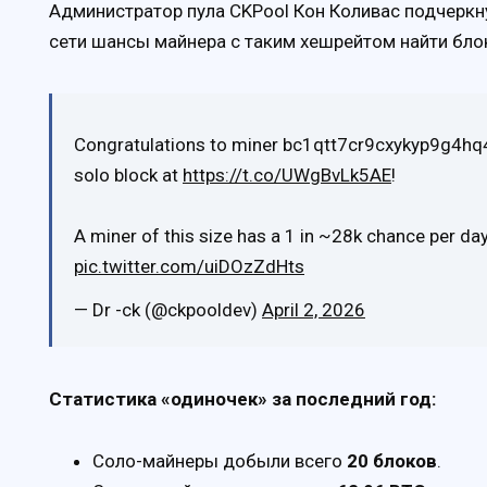
Администратор пула CKPool Кон Коливас подчеркн
сети шансы майнера с таким хешрейтом найти бл
Congratulations to miner bc1qtt7cr9cxykyp9g4hq
solo block at
https://t.co/UWgBvLk5AE
!
A miner of this size has a 1 in ~28k chance per day
pic.twitter.com/uiDOzZdHts
— Dr -ck (@ckpooldev)
April 2, 2026
Статистика «одиночек» за последний год:
Соло-майнеры добыли всего
20 блоков
.