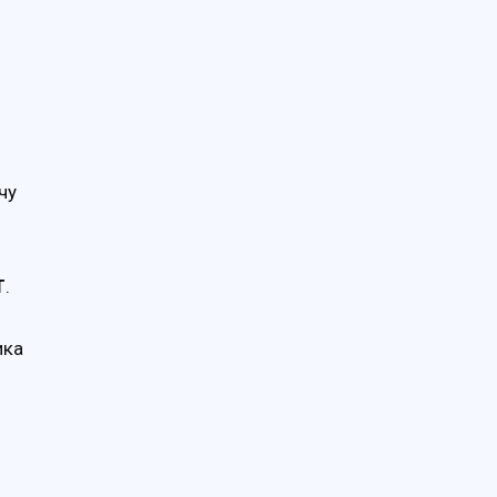
чу
T
.
ика