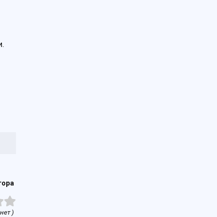
и.
тора
нет )