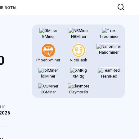
Е БОТЫ
GMiner
NBMiner
T-rex miner
Nanominer
0
Phoenixminer
NiceHash
lolMiner
XMRig
TeamRed
CGMiner
Claymore’s
ЕНО
2026