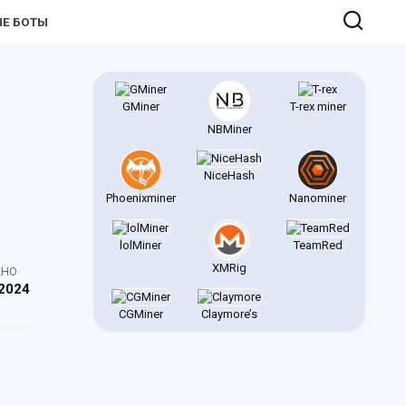
Е БОТЫ
GMiner
T-rex miner
NBMiner
NiceHash
Phoenixminer
Nanominer
lolMiner
TeamRed
XMRig
ЕНО
 2024
CGMiner
Claymore’s