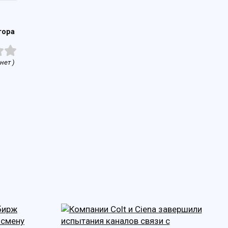
тора
нет )