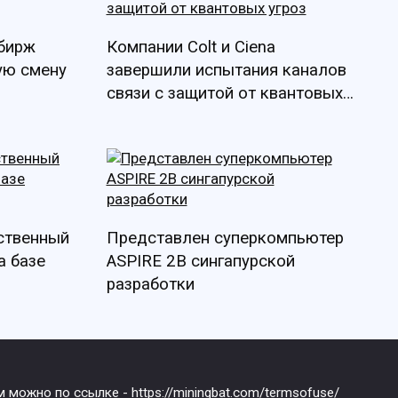
 бирж
Компании Colt и Ciena
ую смену
завершили испытания каналов
связи с защитой от квантовых
угроз
бственный
Представлен суперкомпьютер
а базе
ASPIRE 2B сингапурской
разработки
им можно по ссылке -
https://miningbat.com/termsofuse/