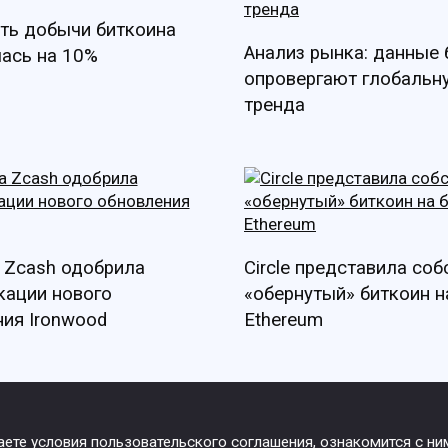
ть добычи биткоина
Анализ рынка: данные
ась на 10%
опровергают глобальн
тренда
 Zcash одобрила
Circle представила со
кации нового
«обернутый» биткоин н
ия Ironwood
Ethereum
маете условия пользовательского соглашения, ознакомится с н