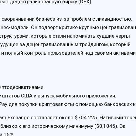
тью децентрализованную биржу (DEX).
сворачивании бизнеса из-за проблем с ликвидностью.
знес-модели. Он подверг критике крупные централизова
структурами, которые стали напоминать худшие черты
будущее за децентрализованным трейдингом, который
 и полный контроль пользователей над своими активами
иптодеривативами.
е штатов США и выпуск мобильного приложения.
Pay для покупки криптовалюты с помощью банковских к
am Exchange составляет около $704 225. Нативный токе
о близко к его историческому минимуму ($0,1045). За
а 15%.