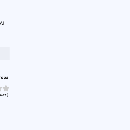
AI
тора
нет )