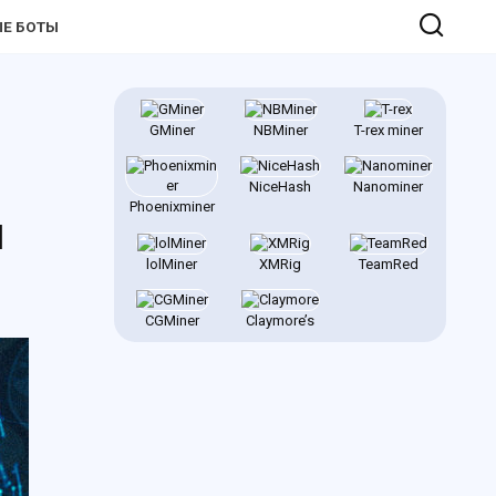
Е БОТЫ
GMiner
NBMiner
T-rex miner
NiceHash
Nanominer
Phoenixminer
ы
lolMiner
XMRig
TeamRed
CGMiner
Claymore’s