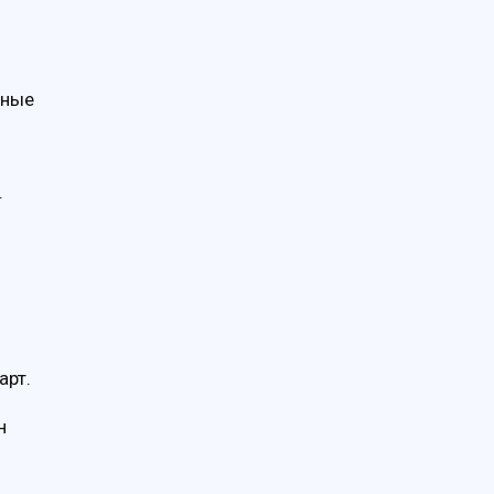
нные
.
арт.
н