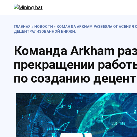
Перейти
к
содержанию
ГЛАВНАЯ
»
НОВОСТИ
»
КОМАНДА ARKHAM РАЗВЕЯЛА ОПАСЕНИЯ 
ДЕЦЕНТРАЛИЗОВАННОЙ БИРЖИ.
Команда Arkham раз
прекращении работ
по созданию децент