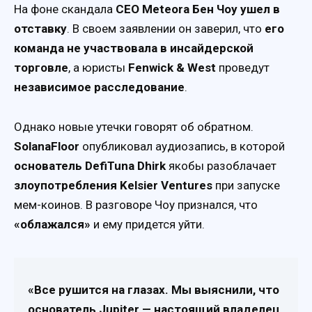
На фоне скандала
CEO Meteora Бен Чоу ушел в
отставку
. В своем заявлении он заверил, что
его
команда не участвовала в инсайдерской
торговле
, а юристы
Fenwick & West
проведут
независимое расследование
.
Однако новые утечки говорят об обратном.
SolanaFloor
опубликовал аудиозапись, в которой
основатель DefiTuna Dhirk
якобы разоблачает
злоупотребления Kelsier Ventures
при запуске
мем-коинов. В разговоре Чоу признался, что
«облажался»
и ему придется уйти.
«Все рушится на глазах. Мы выяснили, что
основатель Jupiter — настоящий владелец