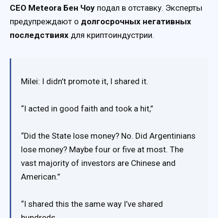
CEO Meteora Бен Чоу
подал в отставку. Эксперты
предупреждают о
долгосрочных негативных
последствиях
для криптоиндустрии.
Milei: I didn’t promote it, I shared it.
“I acted in good faith and took a hit,”
“Did the State lose money? No. Did Argentinians
lose money? Maybe four or five at most. The
vast majority of investors are Chinese and
American.”
“I shared this the same way I’ve shared
hundreds…