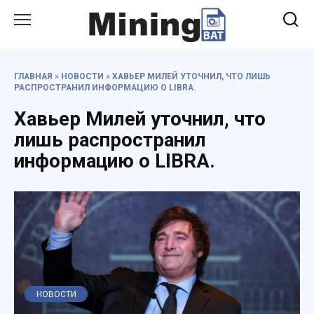
Перейти
к
содержанию
ГЛАВНАЯ
»
НОВОСТИ
»
ХАВЬЕР МИЛЕЙ УТОЧНИЛ, ЧТО ЛИШЬ
РАСПРОСТРАНИЛ ИНФОРМАЦИЮ О LIBRA.
Хавьер Милей уточнил, что
лишь распространил
информацию о LIBRA.
НОВОСТИ