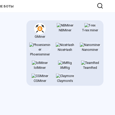
Е БОТЫ
NBMiner
T-rex miner
GMiner
NiceHash
Nanominer
Phoenixminer
lolMiner
XMRig
TeamRed
CGMiner
Claymore’s