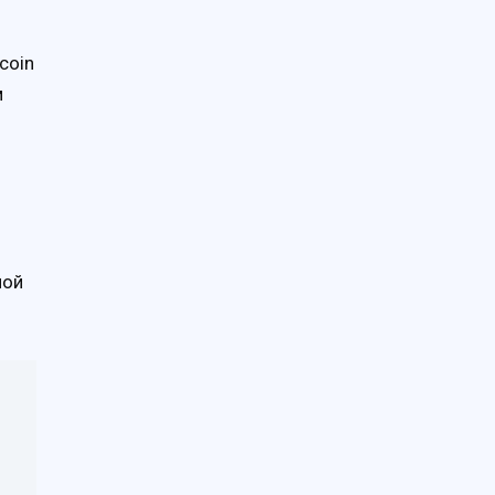
coin
м
ной