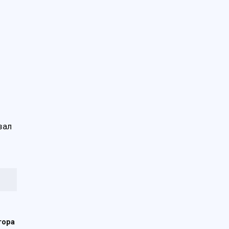
зал
тора