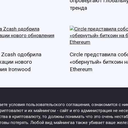
опровергают глобальн
тренда
 Zcash одобрила
Circle представила со
кации нового
«обернутый» биткоин н
ия Ironwood
Ethereum
маете условия пользовательского соглашения, ознакомится с н
иптовалют и их майнингом - сайт и его администрация не несе
ства в криптовалюту, то должны понимать что это очень нест
товы потерять. Любой вид майнингаа также убивает ваше желез