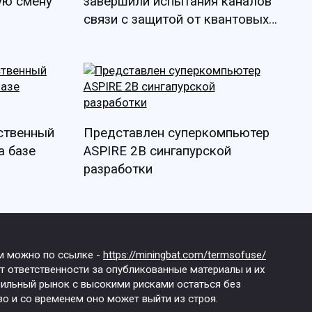
ую смену
завершили испытания каналов
связи с защитой от квантовых
угроз
бственный
Представлен суперкомпьютер
а базе
ASPIRE 2B сингапурской
разработки
им можно по ссылке -
https://miningbat.com/termsofuse/
т ответственности за опубликованные материалы и их
абильный рынок с высокими рисками остаться без
о и со временем оно может выйти из строя.