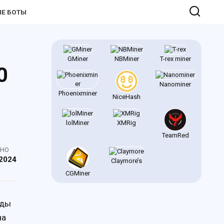
Е БОТЫ
GMiner
NBMiner
T-rex miner
0
Nanominer
Phoenixminer
NiceHash
lolMiner
XMRig
TeamRed
ЕНО
2024
Claymore’s
CGMiner
жды
на