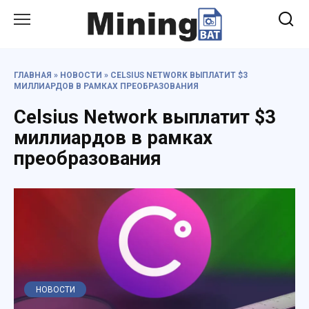
Перейти
к
содержанию
ГЛАВНАЯ
»
НОВОСТИ
»
CELSIUS NETWORK ВЫПЛАТИТ $3
МИЛЛИАРДОВ В РАМКАХ ПРЕОБРАЗОВАНИЯ
Celsius Network выплатит $3
миллиардов в рамках
преобразования
НОВОСТИ