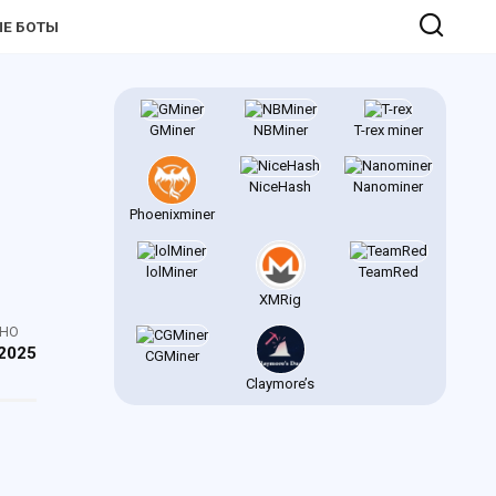
Е БОТЫ
GMiner
NBMiner
T-rex miner
NiceHash
Nanominer
Phoenixminer
lolMiner
TeamRed
XMRig
ЕНО
2025
CGMiner
Claymore’s