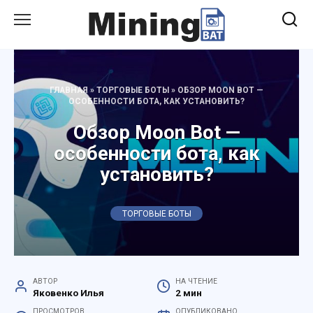
Перейти
к
содержанию
ГЛАВНАЯ
»
ТОРГОВЫЕ БОТЫ
»
ОБЗОР MOON BOT —
ОСОБЕННОСТИ БОТА, КАК УСТАНОВИТЬ?
Обзор Moon Bot —
особенности бота, как
установить?
ТОРГОВЫЕ БОТЫ
АВТОР
НА ЧТЕНИЕ
Яковенко Илья
2 мин
ПРОСМОТРОВ
ОПУБЛИКОВАНО