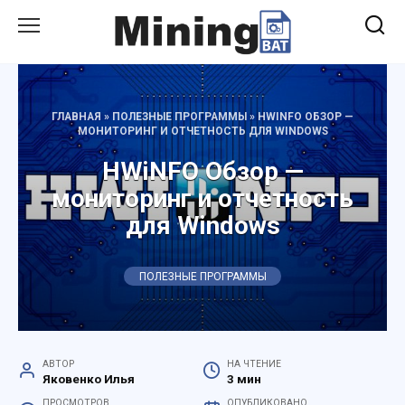
Перейти
к
содержанию
ГЛАВНАЯ
»
ПОЛЕЗНЫЕ ПРОГРАММЫ
»
HWINFO ОБЗОР —
МОНИТОРИНГ И ОТЧЕТНОСТЬ ДЛЯ WINDOWS
HWiNFO Обзор —
мониторинг и отчетность
для Windows
ПОЛЕЗНЫЕ ПРОГРАММЫ
АВТОР
НА ЧТЕНИЕ
Яковенко Илья
3 мин
ПРОСМОТРОВ
ОПУБЛИКОВАНО