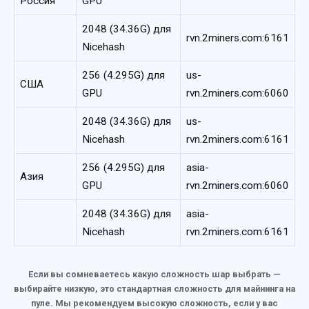
Россия
GPU
2048 (34.36G) для
rvn.2miners.com:6161
Nicehash
256 (4.295G) для
us-
США
GPU
rvn.2miners.com:6060
2048 (34.36G) для
us-
Nicehash
rvn.2miners.com:6161
256 (4.295G) для
asia-
Азия
GPU
rvn.2miners.com:6060
2048 (34.36G) для
asia-
Nicehash
rvn.2miners.com:6161
Если вы сомневаетесь какую сложность шар выбрать —
выбирайте низкую, это стандартная сложность для майнинга на
пуле. Мы рекомендуем высокую сложность, если у вас