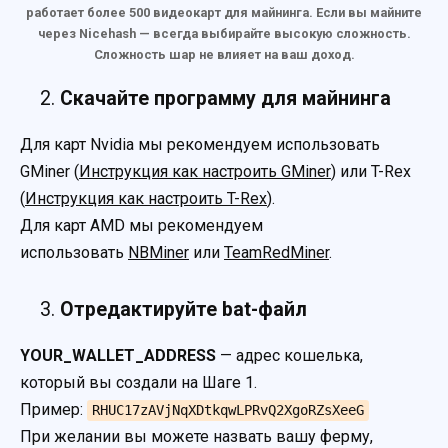
работает более 500 видеокарт для майнинга. Если вы майните
через Nicehash — всегда выбирайте высокую сложность.
Сложность шар не влияет на ваш доход.
Скачайте программу для майнинга
Для карт Nvidia мы рекомендуем использовать
GMiner (
Инструкция как настроить GMiner
) или T-Rex
(
Инструкция как настроить T-Rex
).
Для карт AMD мы рекомендуем
использовать
NBMiner
или
TeamRedMiner
.
Отредактируйте bat-файл
YOUR_WALLET_ADDRESS
— адрес кошелька,
который вы создали на Шаге 1.
Пример:
RHUC17zAVjNqXDtkqwLPRvQ2XgoRZsXeeG
При желании вы можете назвать вашу ферму,