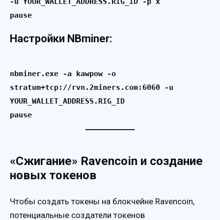
-u YOUR_WALLET_ADDRESS.RIG_ID -p x

pause
Настройки NBminer:
nbminer.exe -a kawpow -o 
stratum+tcp://rvn.2miners.com:6060 -u 
YOUR_WALLET_ADDRESS.RIG_ID

pause
«Сжигание» Ravencoin и создание
новых токенов
Чтобы создать токены на блокчейне Ravencoin,
потенциальные создатели токенов