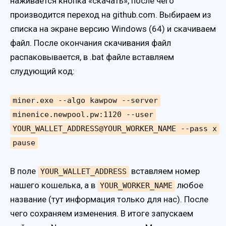
наживается кнопка «скачать», после чего
производится переход на github.com. Выбираем из
списка на экране версию Windows (64) и скачиваем
файл. После окончания скачивания файл
распаковывается, в .bat файле вставляем
слудующий код:
miner.exe --algo kawpow --server
minenice.newpool.pw:1120 --user
YOUR_WALLET_ADDRESS@YOUR_WORKER_NAME --pass x
pause
В поле
вставляем номер
YOUR_WALLET_ADDRESS
нашего кошелька, а в
любое
YOUR_WORKER_NAME
название (тут информация только для нас). После
чего сохраняем изменения. В итоге запускаем