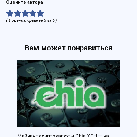
Оцените автора
(
1
оценка, среднее
5
из
5
)
Вам может понравиться
Майнинг криптовалюты Chia XCH — на