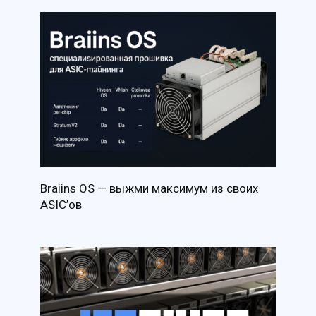
Braiins OS — выжми максимум из своих
ASIC’ов